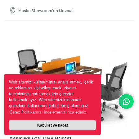
Masko Showroom'da Mevcut
Web sitemizi kullanımınızı analiz etmek, içerik
ve reklamları kişiselleştirmek, ziyaret
tercihlerinizi hatırlamak için çerezler
kullanmaktayız. Web sitemizi kullanarak
çerezlerin kullanımını kabul etmiş olursunuz.
Çerez Politikamızı incelemenizi rica ederiz.
Kabul et ve kapat