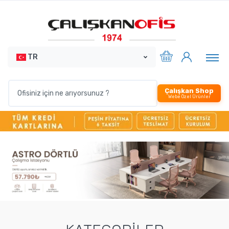
TR
Çalışkan Shop
Webe Özel Ürünler