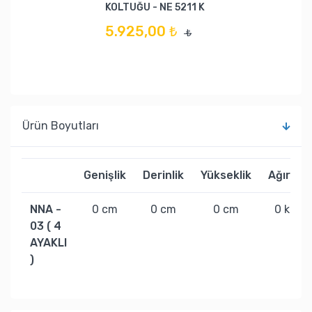
KOLTUĞU - NE 5211 K
5.925,00 ₺
₺
Ürün Boyutları
Genişlik
Derinlik
Yükseklik
Ağırlık
NNA -
0 cm
0 cm
0 cm
0 kg
03 ( 4
AYAKLI
)