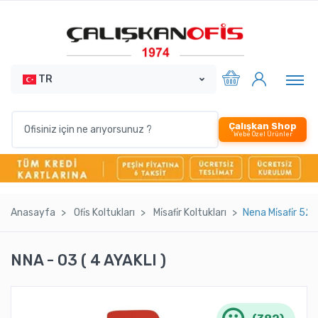
TR
Çalışkan Shop
Webe Özel Ürünler
Anasayfa
Ofi̇s Koltukları
Mi̇safi̇r Koltukları
Nena Mi̇safi̇r 521
NNA - 03 ( 4 AYAKLI )