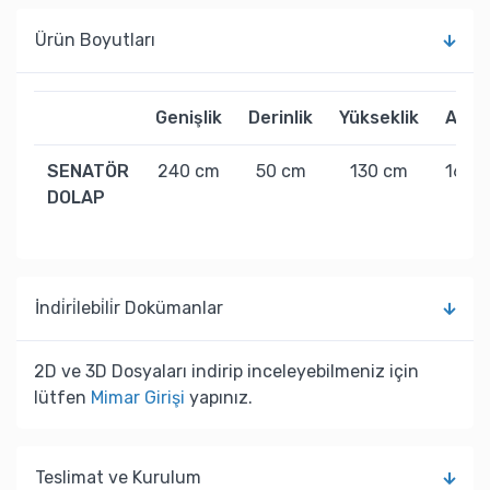
Ürün Boyutları
Genişlik
Derinlik
Yükseklik
Ağırl
SENATÖR
240 cm
50 cm
130 cm
166 k
DOLAP
İndi̇ri̇lebi̇li̇r Dokümanlar
2D ve 3D Dosyaları indirip inceleyebilmeniz için
lütfen
Mimar Girişi
yapınız.
Teslimat ve Kurulum