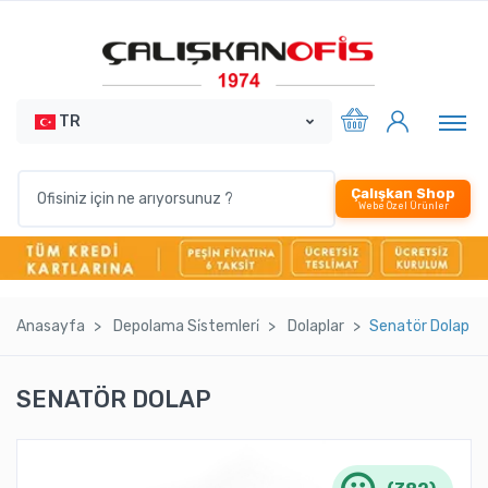
TR
Çalışkan Shop
Webe Özel Ürünler
Anasayfa
Depolama Si̇stemleri̇
Dolaplar
Senatör Dolap
SENATÖR DOLAP