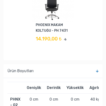
PHOENIX MAKAM
KOLTUĞU - PH 7431
14.190,00 ₺
₺
Ürün Boyutları
Genişlik
Derinlik
Yükseklik
Ağırlık
PHNX
0 cm
0 cm
0 cm
40 kg
- 02