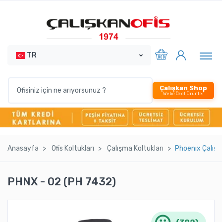
TR
Çalışkan Shop
Webe Özel Ürünler
Anasayfa
Ofi̇s Koltukları
Çalışma Koltukları
Phoenıx Çalış
PHNX - 02 (PH 7432)