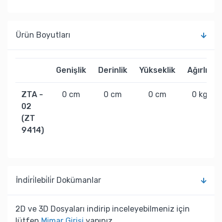
Ürün Boyutları
Genişlik
Derinlik
Yükseklik
Ağırlık
ZTA -
0 cm
0 cm
0 cm
0 kg
02
(ZT
9414)
İndi̇ri̇lebi̇li̇r Dokümanlar
2D ve 3D Dosyaları indirip inceleyebilmeniz için
lütfen
Mimar Girişi
yapınız.