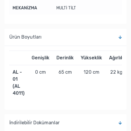
MEKANİZMA
MULTİ TİLT
Ürün Boyutları
Genişlik
Derinlik
Yükseklik
Ağırlık
AL -
0 cm
65 cm
120 cm
22 kg
01
(AL
4011)
İndi̇ri̇lebi̇li̇r Dokümanlar