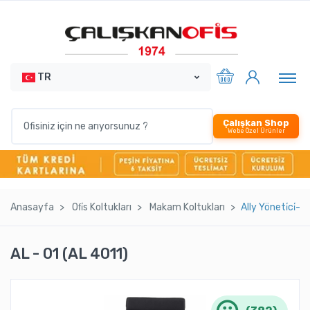
TR
Çalışkan Shop
Webe Özel Ürünler
Anasayfa
Ofi̇s Koltukları
Makam Koltukları
Ally Yöneti̇ci̇- 
AL - 01 (AL 4011)