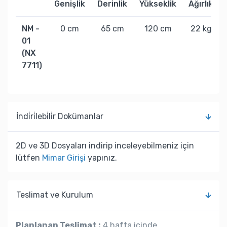
Genişlik
Derinlik
Yükseklik
Ağırlık
NM -
0 cm
65 cm
120 cm
22 kg
01
(NX
7711)
İndi̇ri̇lebi̇li̇r Dokümanlar
2D ve 3D Dosyaları indirip inceleyebilmeniz için
lütfen
Mimar Girişi
yapınız.
Teslimat ve Kurulum
Planlanan Teslimat :
4 hafta içinde