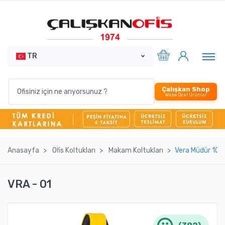
TR
Çalışkan Shop
Webe Özel Ürünler
Anasayfa
Ofi̇s Koltukları
Makam Koltukları
Vera Müdür 10 A
VRA - 01