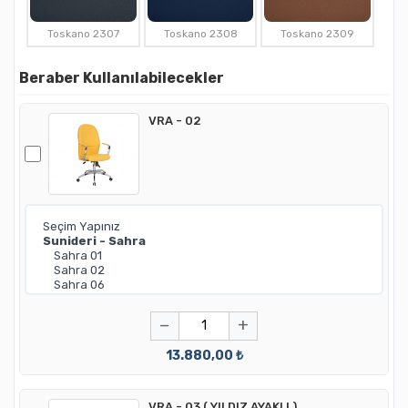
Toskano 2307
Toskano 2308
Toskano 2309
Beraber Kullanılabilecekler
VRA - 02
−
+
13.880,00 ₺
VRA - 03 ( YILDIZ AYAKLI )