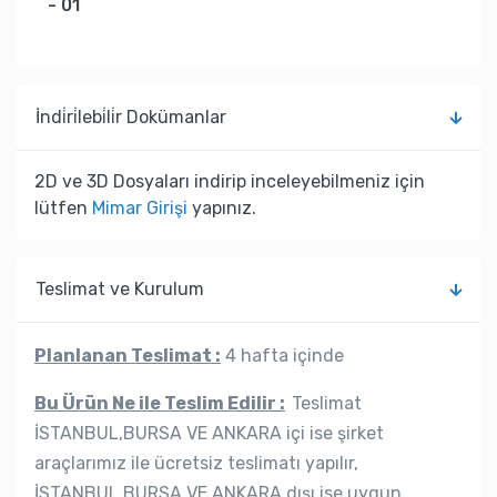
- 01
İndi̇ri̇lebi̇li̇r Dokümanlar
2D ve 3D Dosyaları indirip inceleyebilmeniz için
lütfen
Mimar Girişi
yapınız.
Teslimat ve Kurulum
Planlanan Teslimat :
4 hafta içinde
Bu Ürün Ne ile Teslim Edilir :
Teslimat
İSTANBUL,BURSA VE ANKARA içi ise şirket
araçlarımız ile ücretsiz teslimatı yapılır,
İSTANBUL,BURSA VE ANKARA dışı ise uygun