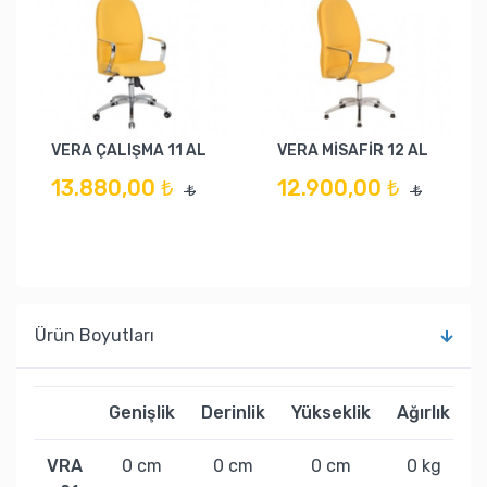
VERA ÇALIŞMA 11 AL
VERA MİSAFİR 12 AL
13.880,00 ₺
12.900,00 ₺
₺
₺
Ürün Boyutları
Genişlik
Derinlik
Yükseklik
Ağırlık
VRA
0 cm
0 cm
0 cm
0 kg