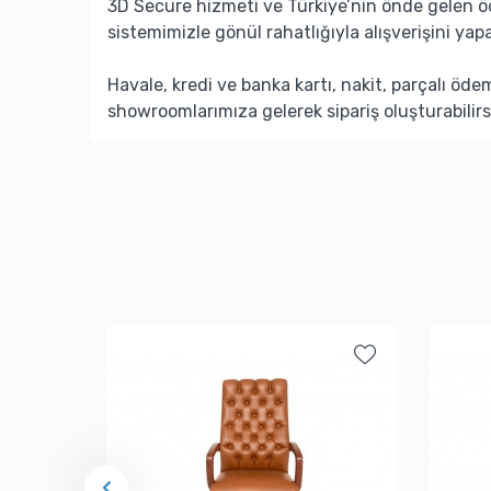
3D Secure hizmeti ve Türkiye’nin önde gelen ö
sistemimizle gönül rahatlığıyla alışverişini yapa
Havale, kredi ve banka kartı, nakit, parçalı öd
showroomlarımıza gelerek sipariş oluşturabilirs