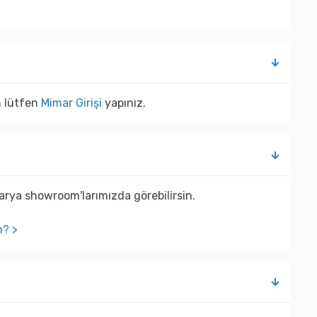
n lütfen
Mimar Girişi
yapınız.
rya showroom'larımızda görebilirsin.
n? >