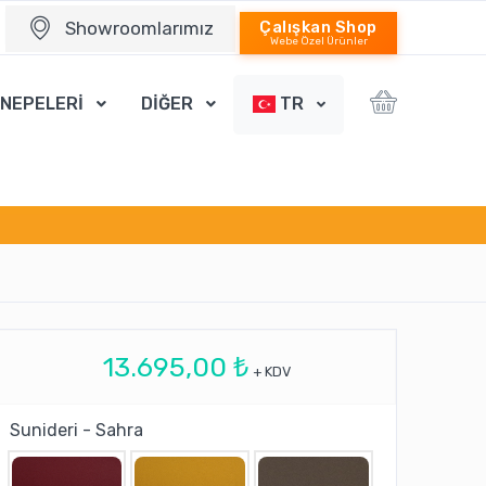
Showroomlarımız
Çalışkan Shop
Webe Özel Ürünler
ANEPELERİ
DİĞER
TR
13.695,00 ₺
+ KDV
Sunideri - Sahra