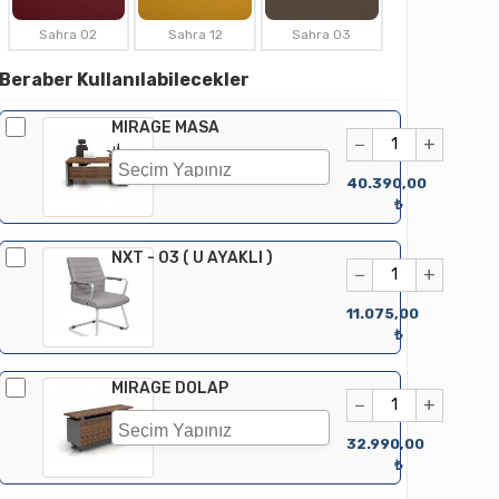
Sahra 02
Sahra 12
Sahra 03
Beraber Kullanılabilecekler
MIRAGE MASA
−
+
40.390,00
₺
NXT - 03 ( U AYAKLI )
−
+
11.075,00
₺
MIRAGE DOLAP
−
+
32.990,00
₺