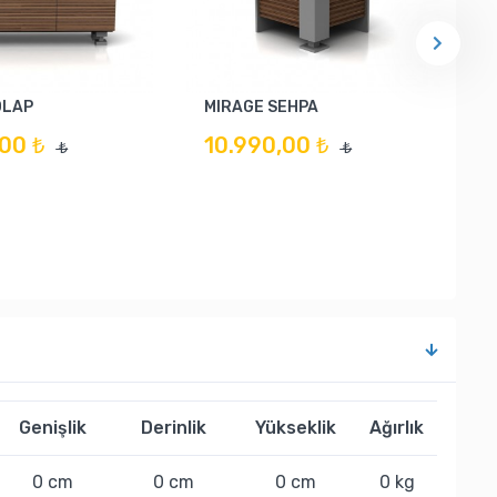
OLAP
MIRAGE SEHPA
00 ₺
10.990,00 ₺
₺
₺
Genişlik
Derinlik
Yükseklik
Ağırlık
0 cm
0 cm
0 cm
0 kg