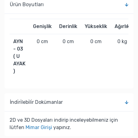
Ürün Boyutları
Genişlik
Derinlik
Yükseklik
Ağırlık
AYN
0 cm
0 cm
0 cm
0 kg
- 03
( U
AYAK
)
İndi̇ri̇lebi̇li̇r Dokümanlar
2D ve 3D Dosyaları indirip inceleyebilmeniz için
lütfen
Mimar Girişi
yapınız.