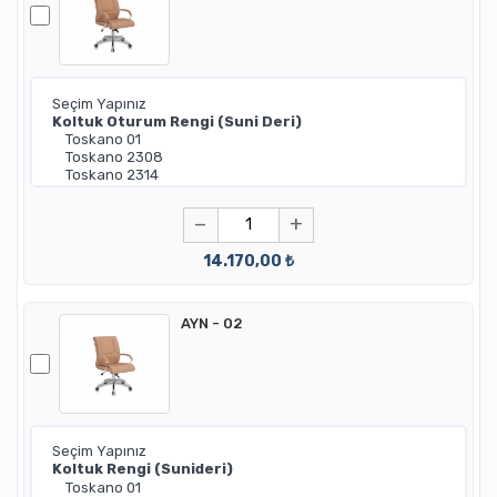
−
+
14.170,00 ₺
AYN - 02