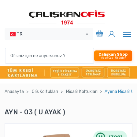
TR
Çalışkan Shop
Webe Özel Ürünler
Anasayfa
Ofi̇s Koltukları
Mi̇safi̇r Koltukları
Ayena Mi̇safi̇r U
AYN - 03 ( U AYAK )