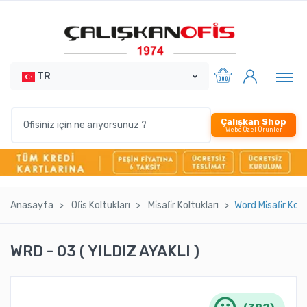
TR
Çalışkan Shop
Webe Özel Ürünler
Anasayfa
Ofi̇s Koltukları
Mi̇safi̇r Koltukları
Word Mi̇safi̇r Ko
WRD - 03 ( YILDIZ AYAKLI )