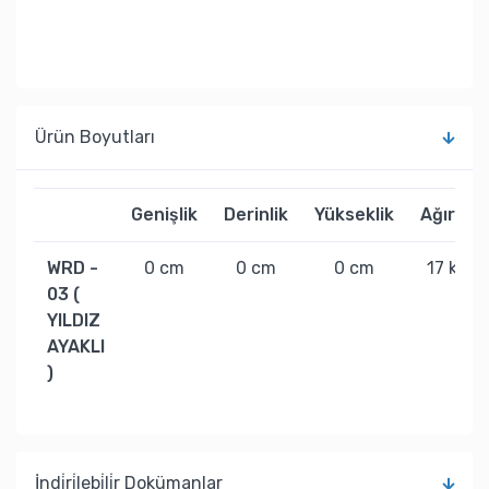
Ürün Boyutları
Genişlik
Derinlik
Yükseklik
Ağırlık
WRD -
0 cm
0 cm
0 cm
17 kg
03 (
YILDIZ
AYAKLI
)
İndi̇ri̇lebi̇li̇r Dokümanlar