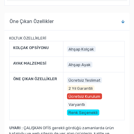
Öne Çıkan Özellikler
KOLTUK ÖZELLİKLERİ
KOLÇAK OPSİYONU
Ahşap Kolçak
AYAK MALZEMESİ
Ahşap Ayak
ÖNE ÇIKAN ÖZELLİKLER
Ücretsiz Teslimat
2 Yıl Garantili
Ücretsiz Kurulum
Varyantlı
Renk Seçenekli
UYARI :
ÇALIŞKAN OFİS gerekli gördüğü zamanlarda ürün
kataloğu ve web sitesin de yer alan ürünlerin, kalite ve