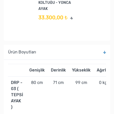
KOLTUĞU - YONCA
AYAK
33.300,00 ₺
₺
Ürün Boyutları
Genişlik
Derinlik
Yükseklik
Ağırlık
DRP -
80 cm
71 cm
99 cm
0 kg
03 (
TEPSİ
AYAK
)