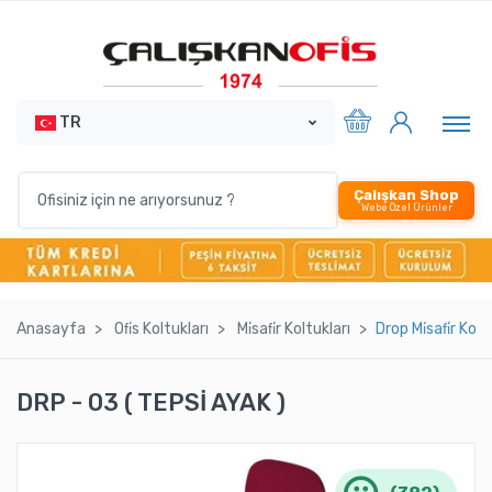
TR
Çalışkan Shop
Webe Özel Ürünler
Anasayfa
Ofi̇s Koltukları
Mi̇safi̇r Koltukları
Drop Mi̇safi̇r Kol
DRP - 03 ( TEPSİ AYAK )