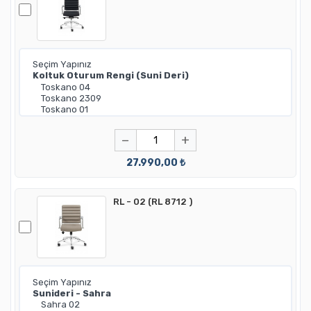
−
+
27.990,00 ₺
RL - 02 (RL 8712 )