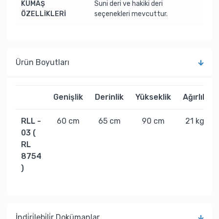
KUMAŞ
Suni deri ve hakiki deri
ÖZELLİKLERİ
seçenekleri mevcuttur.
Ürün Boyutları
Genişlik
Derinlik
Yükseklik
Ağırlık
RLL -
60 cm
65 cm
90 cm
21 kg
03 (
RL
8754
)
İndi̇ri̇lebi̇li̇r Dokümanlar