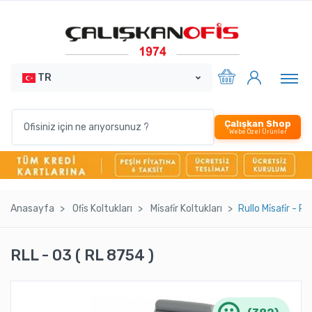
TR
Çalışkan Shop
Webe Özel Ürünler
Anasayfa
Ofi̇s Koltukları
Mi̇safi̇r Koltukları
Rullo Mi̇safi̇r - R
RLL - 03 ( RL 8754 )