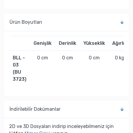
Ürün Boyutları
Genişlik
Derinlik
Yükseklik
Ağırlık
BLL -
0 cm
0 cm
0 cm
0 kg
03
(BU
3723)
İndi̇ri̇lebi̇li̇r Dokümanlar
2D ve 3D Dosyaları indirip inceleyebilmeniz için