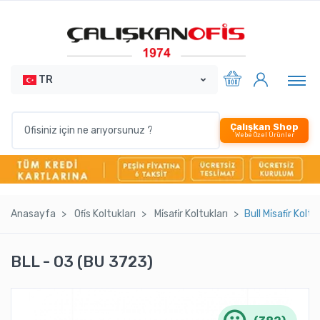
TR
Çalışkan Shop
Webe Özel Ürünler
Anasayfa
Ofi̇s Koltukları
Mi̇safi̇r Koltukları
Bull Mi̇safi̇r Kol
BLL - 03 (BU 3723)