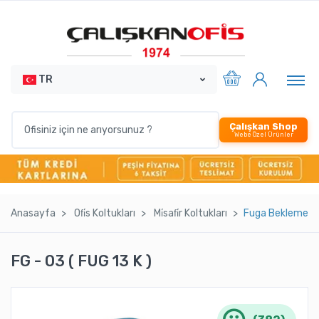
TR
Çalışkan Shop
Webe Özel Ürünler
Anasayfa
Ofi̇s Koltukları
Mi̇safi̇r Koltukları
Fuga Bekleme Ko
FG - 03 ( FUG 13 K )