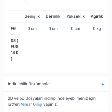
Genişlik
Derinlik
Yükseklik
Ağırlık
FG
0 cm
0 cm
0 cm
0 kg
-
03 (
FUG
13 K
)
İndi̇ri̇lebi̇li̇r Dokümanlar
2D ve 3D Dosyaları indirip inceleyebilmeniz için
lütfen
Mimar Girişi
yapınız.