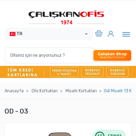
TR
Çalışkan Shop
Webe Özel Ürünler
Anasayfa
Ofi̇s Koltukları
Mi̇safi̇r Koltukları
Odi̇ Mi̇safi̇r 13 K
OD - 03