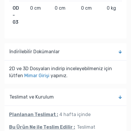
OD
0 cm
0 cm
0 cm
0 kg
-
03
İndi̇ri̇lebi̇li̇r Dokümanlar
2D ve 3D Dosyaları indirip inceleyebilmeniz için
lütfen
Mimar Girişi
yapınız.
Teslimat ve Kurulum
Planlanan Teslimat :
4 hafta içinde
Bu Ürün Ne ile Teslim Edilir :
Teslimat