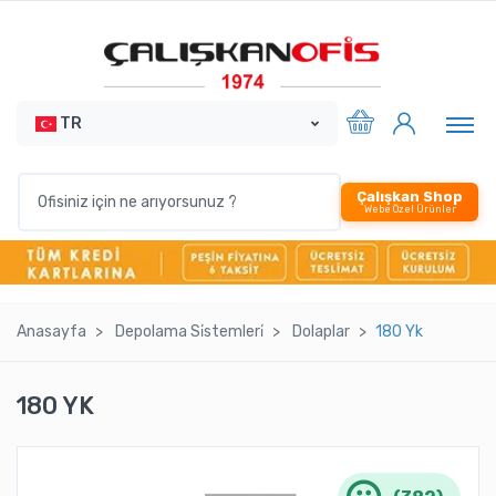
TR
Çalışkan Shop
Webe Özel Ürünler
Anasayfa
Depolama Si̇stemleri̇
Dolaplar
180 Yk
180 YK