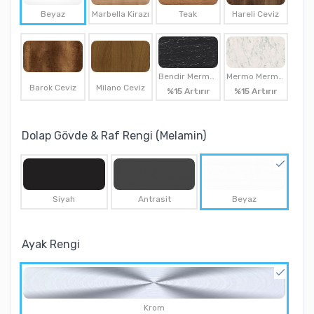
Beyaz
Marbella Kirazı
Teak
Hareli Ceviz
Bendir Mermer
Mermo Mermer
Barok Ceviz
Milano Ceviz
%15 Artırır
%15 Artırır
Dolap Gövde & Raf Rengi (Melamin)
Siyah
Antrasit
Beyaz
Ayak Rengi
Krom