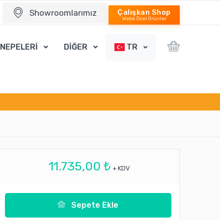
Showroomlarımız
Çalışkan Shop
Webe Özel Ürünler
ANEPELERİ
DİĞER
TR
11.735,00 ₺
+ KDV
Sepete Ekle