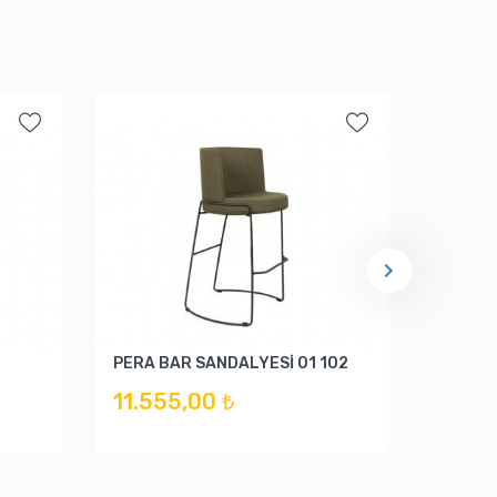
PERA BAR SANDALYESİ 01 102
TABUR
11.555,00 ₺
4.05