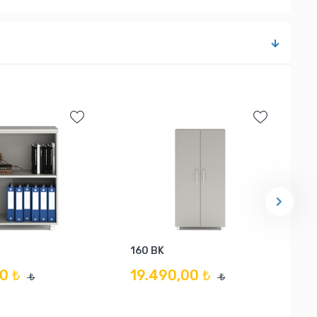
160 BK
0 ₺
19.490,00 ₺
₺
₺