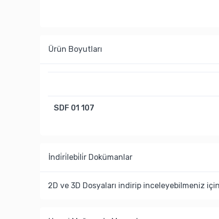
Ürün Boyutları
SDF 01 107
İndi̇ri̇lebi̇li̇r Dokümanlar
2D ve 3D Dosyaları indirip inceleyebilmeniz içi