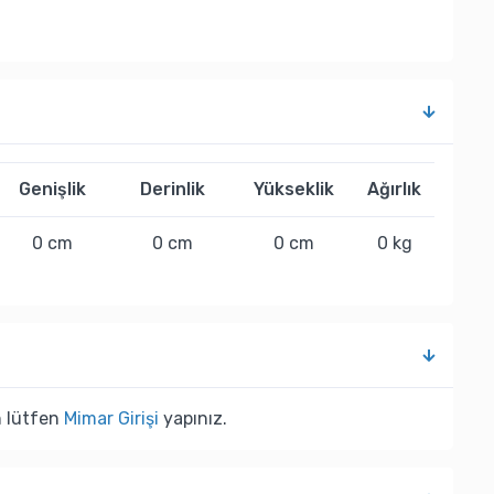
Genişlik
Derinlik
Yükseklik
Ağırlık
0 cm
0 cm
0 cm
0 kg
n lütfen
Mimar Girişi
yapınız.