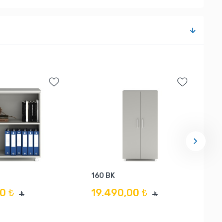
160 BK
0 ₺
19.490,00 ₺
₺
₺