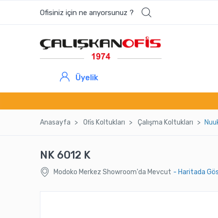
Ofisiniz için ne arıyorsunuz ?
En çok aranan ürünler
180 4KPK
Üyelik
UÇA ÇALIŞMA KOLTUĞU
TWİX DOLAP
Anasayfa
Ofi̇s Koltukları
Çalışma Koltukları
Nuu
ASKILI KESON
NK 6012 K
Modoko Merkez Showroom'da Mevcut
- Haritada Gö