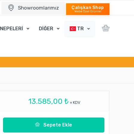
Showroomlarımız
Çalışkan Shop
Webe Özel Ürünler
ANEPELERİ
DİĞER
TR
13.585,00 ₺
+ KDV
Sepete Ekle