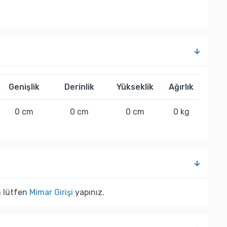
Genişlik
Derinlik
Yükseklik
Ağırlık
0 cm
0 cm
0 cm
0 kg
n lütfen
Mimar Girişi
yapınız.