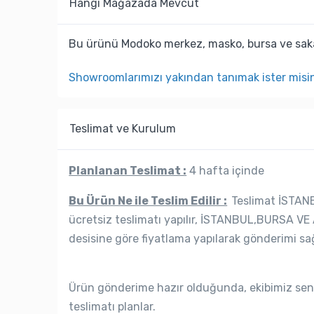
Hangi Mağazada Mevcut
Bu ürünü Modoko merkez, masko, bursa ve saka
Showroomlarımızı yakından tanımak ister misi
Teslimat ve Kurulum
Planlanan Teslimat :
4 hafta içinde
Bu Ürün Ne ile Teslim Edilir :
Teslimat İSTANB
ücretsiz teslimatı yapılır, İSTANBUL,BURSA VE 
desisine göre fiyatlama yapılarak gönderimi sağ
Ürün gönderime hazır olduğunda, ekibimiz seni
teslimatı planlar.