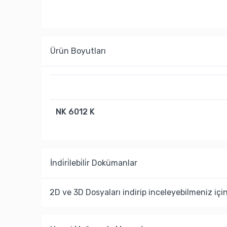
Ürün Boyutları
NK 6012 K
İndi̇ri̇lebi̇li̇r Dokümanlar
2D ve 3D Dosyaları indirip inceleyebilmeniz içi