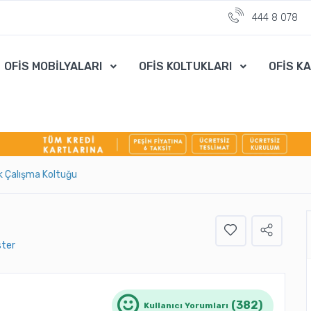
444 8 078
OFİS MOBİLYALARI
OFİS KOLTUKLARI
OFİS K
k Çalışma Koltuğu
ster
(382)
Kullanıcı Yorumları