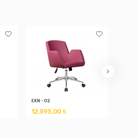
TWP - 
EKN - 02
22.1
12.595,00 ₺