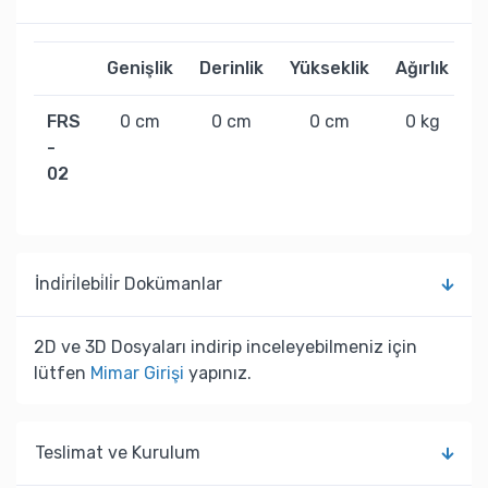
Genişlik
Derinlik
Yükseklik
Ağırlık
FRS
0 cm
0 cm
0 cm
0 kg
-
02
İndi̇ri̇lebi̇li̇r Dokümanlar
2D ve 3D Dosyaları indirip inceleyebilmeniz için
lütfen
Mimar Girişi
yapınız.
Teslimat ve Kurulum