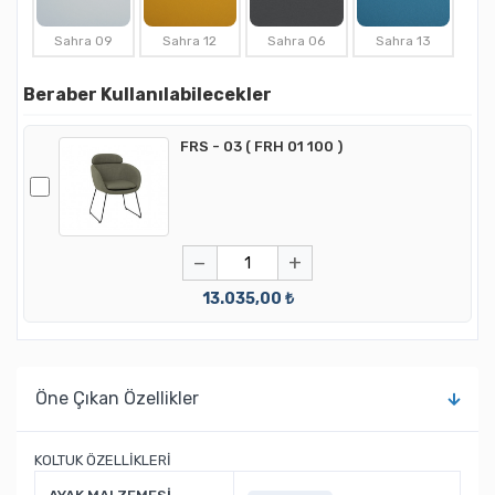
Sahra 09
Sahra 12
Sahra 06
Sahra 13
Beraber Kullanılabilecekler
FRS - 03 ( FRH 01 100 )
−
+
13.035,00 ₺
Öne Çıkan Özellikler
KOLTUK ÖZELLİKLERİ