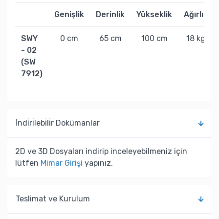
Genişlik
Derinlik
Yükseklik
Ağırlık
SWY
0 cm
65 cm
100 cm
18 kg
- 02
(SW
7912)
İndi̇ri̇lebi̇li̇r Dokümanlar
2D ve 3D Dosyaları indirip inceleyebilmeniz için
lütfen
Mimar Girişi
yapınız.
Teslimat ve Kurulum