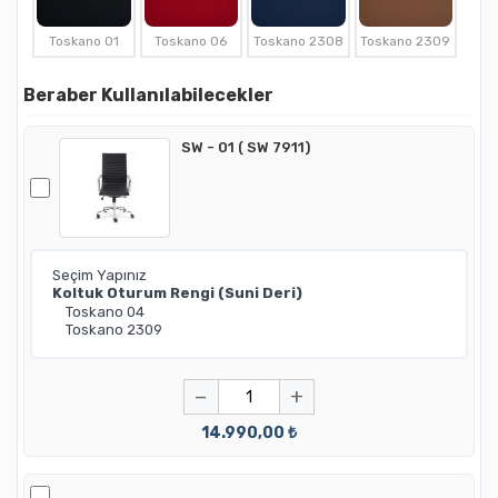
Toskano 01
Toskano 06
Toskano 2308
Toskano 2309
Beraber Kullanılabilecekler
SW - 01 ( SW 7911)
−
+
14.990,00 ₺