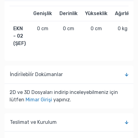
Genişlik
Derinlik
Yükseklik
Ağırlık
EKN
0 cm
0 cm
0 cm
0 kg
- 02
(ŞEF)
İndi̇ri̇lebi̇li̇r Dokümanlar
2D ve 3D Dosyaları indirip inceleyebilmeniz için
lütfen
Mimar Girişi
yapınız.
Teslimat ve Kurulum