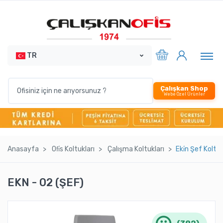
TR
Çalışkan Shop
Webe Özel Ürünler
Anasayfa
Ofi̇s Koltukları
Çalışma Koltukları
Eki̇n Şef Koltu
EKN - 02 (ŞEF)