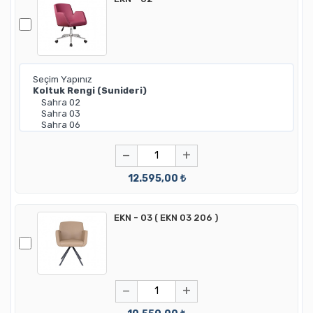
−
+
12.595,00 ₺
EKN - 03 ( EKN 03 206 )
−
+