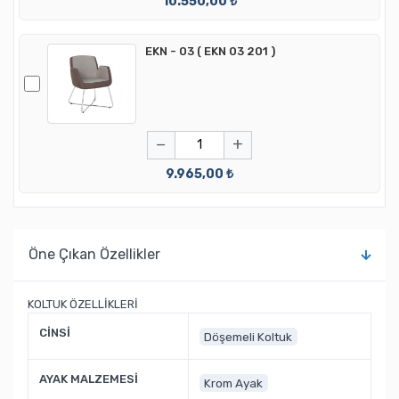
10.550,00 ₺
EKN - 03 ( EKN 03 201 )
−
+
9.965,00 ₺
Öne Çıkan Özellikler
KOLTUK ÖZELLİKLERİ
CİNSİ
Döşemeli Koltuk
AYAK MALZEMESİ
Krom Ayak