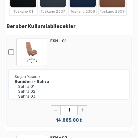
Toskano 01
Toskano 2307
Toskano 2308
Toskano 2309
Beraber Kullanılabilecekler
EKN - 01
−
+
14.885,00 ₺
EKN - 02