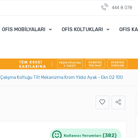
444 8 078
OFİS MOBİLYALARI
OFİS KOLTUKLARI
OFİS K
n Çalışma Koltuğu Ti̇lt Mekani̇zma Krom Yıldız Ayak - Ekn 02 100
(382)
Kullanıcı Yorumları