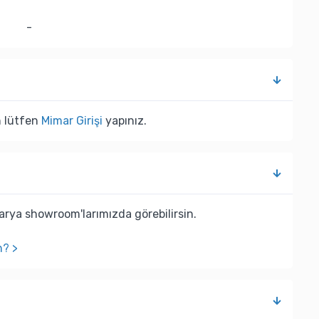
-
n lütfen
Mimar Girişi
yapınız.
rya showroom'larımızda görebilirsin.
n? >