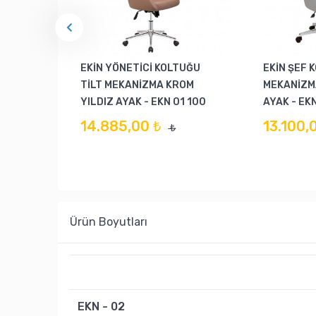
EKİN YÖNETİCİ KOLTUĞU
EKİN ŞEF 
TİLT MEKANİZMA KROM
MEKANİZM
YILDIZ AYAK - EKN 01 100
AYAK - EKN
14.885,00 ₺
13.100,
₺
Ürün Boyutları
EKN - 02