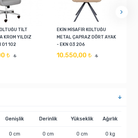
KOLTUĞU TİLT
EKİN MİSAFİR KOLTUĞU
A KROM YILDIZ
METAL ÇAPRAZ DÖRT AYAK
 01 102
- EKN 03 206
00 ₺
10.550,00 ₺
₺
₺
Genişlik
Derinlik
Yükseklik
Ağırlık
0 cm
0 cm
0 cm
0 kg