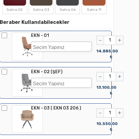
Sahra 02
Sahra 03
Sahra 06
Sahra 11
Beraber Kullanılabilecekler
EKN - 01
−
+
14.885,00
₺
EKN - 02 (ŞEF)
−
+
13.100,00
₺
EKN - 03 ( EKN 03 206 )
−
+
10.550,00
₺