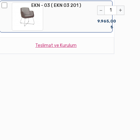
EKN - 03 ( EKN 03 201 )
−
+
9.965,00
₺
Teslimat ve Kurulum