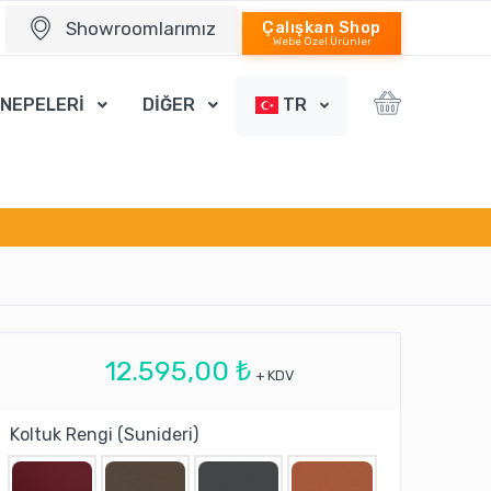
Showroomlarımız
Çalışkan Shop
Webe Özel Ürünler
ANEPELERİ
DİĞER
TR
12.595,00 ₺
+ KDV
Koltuk Rengi (Sunideri)