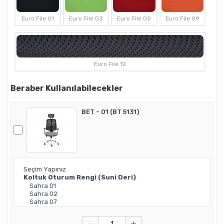
Euro File 01
Euro File 03
Euro File 05
Euro File 09
Euro File 12
Beraber Kullanılabilecekler
BET - 01 (BT 5131)
−
+