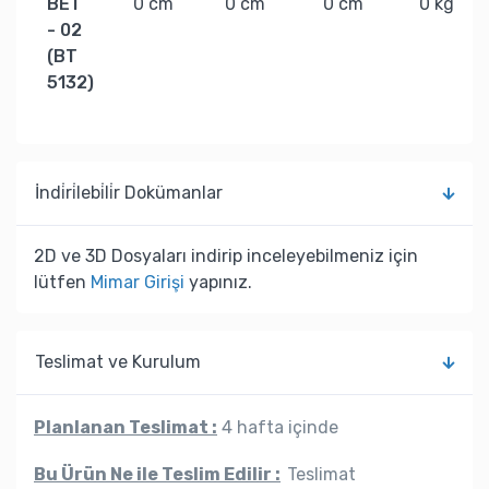
BET
0 cm
0 cm
0 cm
0 kg
- 02
(BT
5132)
İndi̇ri̇lebi̇li̇r Dokümanlar
2D ve 3D Dosyaları indirip inceleyebilmeniz için
lütfen
Mimar Girişi
yapınız.
Teslimat ve Kurulum
Planlanan Teslimat :
4 hafta içinde
Bu Ürün Ne ile Teslim Edilir :
Teslimat