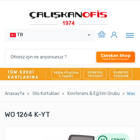
TR
Çalışkan Shop
Webe Özel Ürünler
Anasayfa
Ofi̇s Koltukları
Konferans & Eği̇ti̇m Grubu
Waco K
WO 1264 K-YT