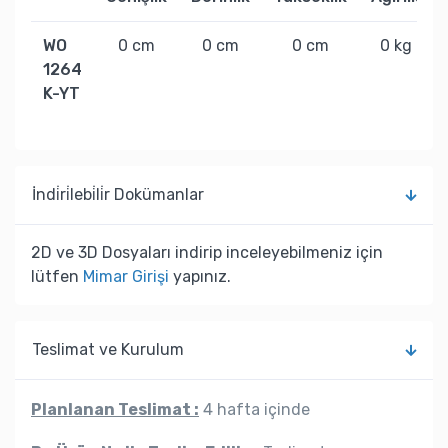
WO
0 cm
0 cm
0 cm
0 kg
1264
K-YT
İndi̇ri̇lebi̇li̇r Dokümanlar
2D ve 3D Dosyaları indirip inceleyebilmeniz için
lütfen
Mimar Girişi
yapınız.
Teslimat ve Kurulum
Planlanan Teslimat :
4 hafta içinde