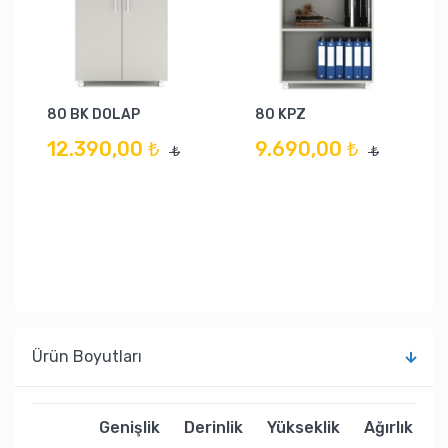
80 BK DOLAP
80 KPZ
12.390,00 ₺
9.690,00 ₺
₺
₺
Ürün Boyutları
Genişlik
Derinlik
Yükseklik
Ağırlık