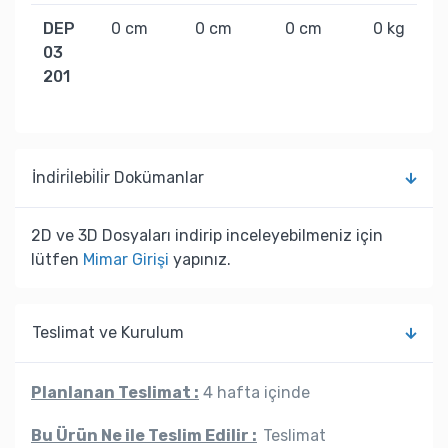
DEP
0 cm
0 cm
0 cm
0 kg
03
201
İndi̇ri̇lebi̇li̇r Dokümanlar
2D ve 3D Dosyaları indirip inceleyebilmeniz için
lütfen
Mimar Girişi
yapınız.
Teslimat ve Kurulum
Planlanan Teslimat :
4 hafta içinde
Bu Ürün Ne ile Teslim Edilir :
Teslimat