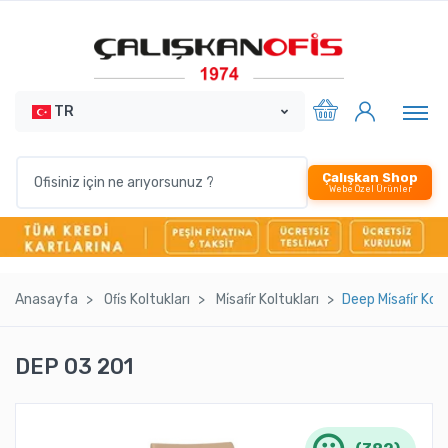
TR
Çalışkan Shop
Webe Özel Ürünler
Anasayfa
Ofi̇s Koltukları
Mi̇safi̇r Koltukları
Deep Mi̇safi̇r Kol
DEP 03 201