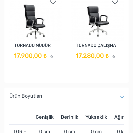
TORNADO MÜDÜR
TORNADO ÇALIŞMA
17.900,00 ₺
17.280,00 ₺
₺
₺
Ürün Boyutları
Genişlik
Derinlik
Yükseklik
Ağırlık
TOR -
0 cm
0 cm
0 cm
0 kg