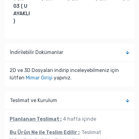
03 ( U
AYAKLI
)
İndi̇ri̇lebi̇li̇r Dokümanlar
2D ve 3D Dosyaları indirip inceleyebilmeniz için
lütfen
Mimar Girişi
yapınız.
Teslimat ve Kurulum
Planlanan Teslimat :
4 hafta içinde
Bu Ürün Ne ile Teslim Edilir :
Teslimat