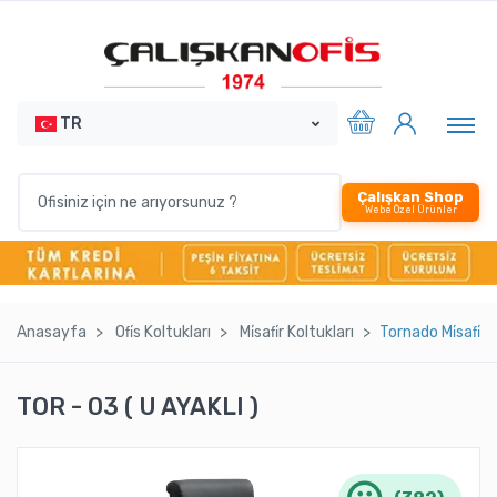
TR
Çalışkan Shop
Webe Özel Ürünler
Anasayfa
Ofi̇s Koltukları
Mi̇safi̇r Koltukları
Tornado Mi̇safi̇r
TOR - 03 ( U AYAKLI )