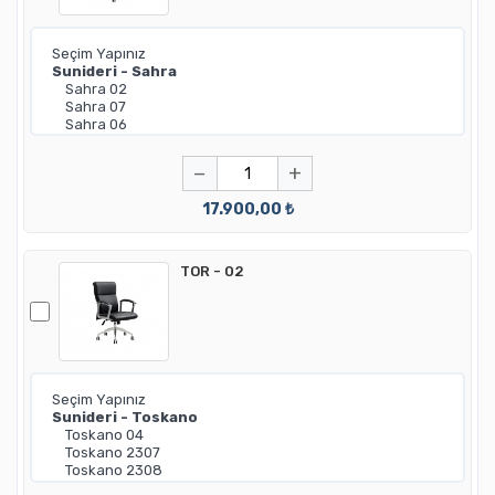
−
+
17.900,00 ₺
TOR - 02