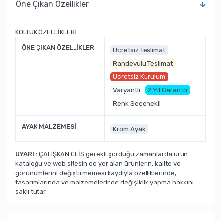
Öne Çıkan Özellikler
KOLTUK ÖZELLİKLERİ
ÖNE ÇIKAN ÖZELLİKLER
Ücretsiz Teslimat
Randevulu Teslimat
Ücretsiz Kurulum
Varyantlı
2 Yıl Garantili
Renk Seçenekli
AYAK MALZEMESİ
Krom Ayak
UYARI :
ÇALIŞKAN OFİS gerekli gördüğü zamanlarda ürün
kataloğu ve web sitesin de yer alan ürünlerin, kalite ve
görünümlerini değiştirmemesi kaydıyla özelliklerinde,
tasarımlarında ve malzemelerinde değişiklik yapma hakkını
saklı tutar.