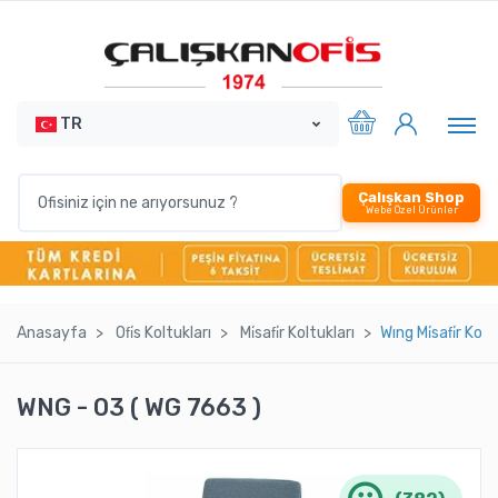
TR
Çalışkan Shop
Webe Özel Ürünler
Anasayfa
Ofi̇s Koltukları
Mi̇safi̇r Koltukları
Wıng Mi̇safi̇r Ko
WNG - 03 ( WG 7663 )