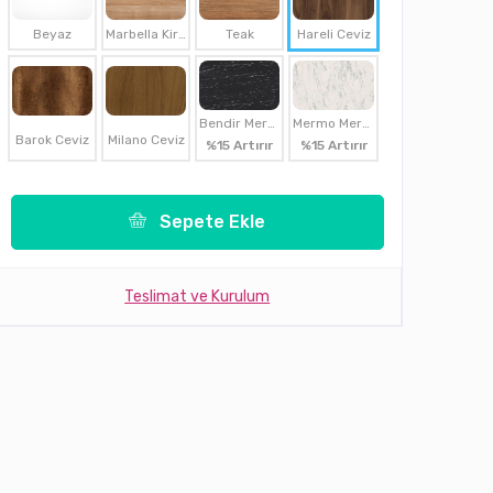
Beyaz
Marbella Kirazı
Teak
Hareli Ceviz
Bendir Mermer
Mermo Mermer
Barok Ceviz
Milano Ceviz
%15 Artırır
%15 Artırır
Sepete Ekle
Teslimat ve Kurulum