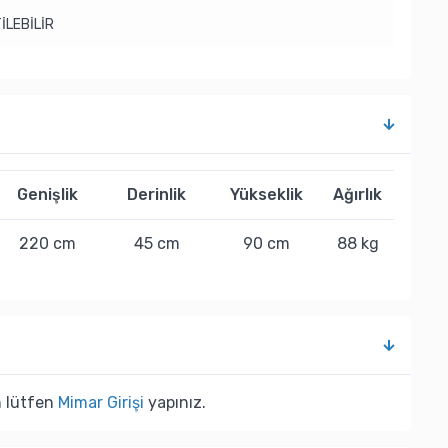
İLEBİLİR
Genişlik
Derinlik
Yükseklik
Ağırlık
220 cm
45 cm
90 cm
88 kg
n lütfen
Mimar Girişi
yapınız.