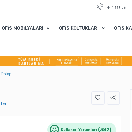
444 8 078
OFİS MOBİLYALARI
OFİS KOLTUKLARI
OFİS K
j Dolap
ster
(382)
Kullanıcı Yorumları