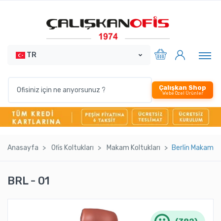
TR
Çalışkan Shop
Webe Özel Ürünler
Anasayfa
Ofi̇s Koltukları
Makam Koltukları
Berli̇n Makam K
BRL - 01