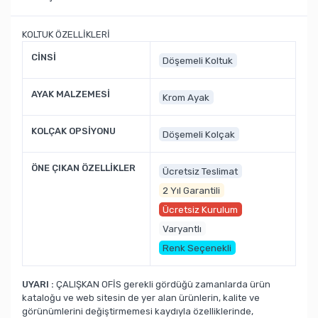
KOLTUK ÖZELLİKLERİ
CİNSİ
Döşemeli Koltuk
AYAK MALZEMESİ
Krom Ayak
KOLÇAK OPSİYONU
Döşemeli Kolçak
ÖNE ÇIKAN ÖZELLİKLER
Ücretsiz Teslimat
2 Yıl Garantili
Ücretsiz Kurulum
Varyantlı
Renk Seçenekli
UYARI :
ÇALIŞKAN OFİS gerekli gördüğü zamanlarda ürün
kataloğu ve web sitesin de yer alan ürünlerin, kalite ve
görünümlerini değiştirmemesi kaydıyla özelliklerinde,