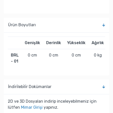
Ürün Boyutları
Genişlik
Derinlik
Yükseklik
Ağırlık
BRL
0 cm
0 cm
0 cm
0 kg
- 01
İndi̇ri̇lebi̇li̇r Dokümanlar
2D ve 3D Dosyaları indirip inceleyebilmeniz için
lütfen
Mimar Girişi
yapınız.