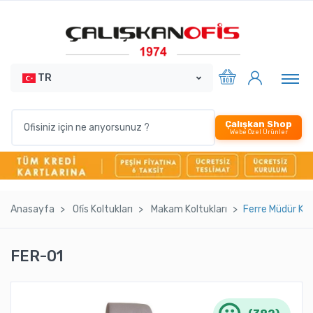
TR
Çalışkan Shop
Webe Özel Ürünler
Anasayfa
Ofi̇s Koltukları
Makam Koltukları
Ferre Müdür Ko
FER-01