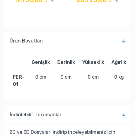
19.750,00 ₺
20.725,00 ₺
₺
₺
Ürün Boyutları
Genişlik
Derinlik
Yükseklik
Ağırlık
FER-
0 cm
0 cm
0 cm
0 kg
01
İndi̇ri̇lebi̇li̇r Dokümanlar
2D ve 3D Dosyaları indirip inceleyebilmeniz için