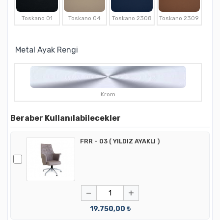
Toskano 01
Toskano 04
Toskano 2308
Toskano 2309
Metal Ayak Rengi
Krom
Beraber Kullanılabilecekler
FRR - 03 ( YILDIZ AYAKLI )
−
+
19.750,00 ₺