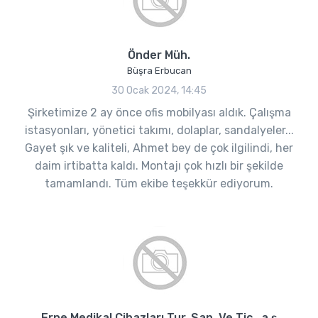
Önder Müh.
Büşra Erbucan
30 Ocak 2024, 14:45
Şirketimize 2 ay önce ofis mobilyası aldık. Çalışma
istasyonları, yönetici takımı, dolaplar, sandalyeler...
Gayet şık ve kaliteli, Ahmet bey de çok ilgilindi, her
daim irtibatta kaldı. Montajı çok hızlı bir şekilde
tamamlandı. Tüm ekibe teşekkür ediyorum.
Erne Medikal Cihazları Tur. San. Ve Tic. .a.ş