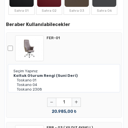
Sahra 01
Sahra 02
Sahra 03
Sahra 06
Beraber Kullanılabilecekler
FER-01
−
+
20.985,00 ₺
FRR - 03 ( YILDIZ AYAKLI )