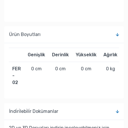
Ürün Boyutları
Genişlik
Derinlik
Yükseklik
Ağırlık
FER
0 cm
0 cm
0 cm
0 kg
-
02
İndi̇ri̇lebi̇li̇r Dokümanlar
2D ve 3D Dosyaları indirip inceleyebilmeniz için