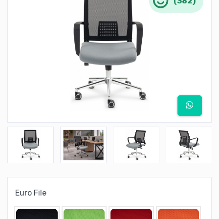
(382)
Euro File