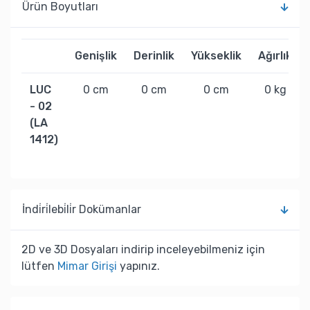
Ürün Boyutları
Genişlik
Derinlik
Yükseklik
Ağırlık
LUC
0 cm
0 cm
0 cm
0 kg
- 02
(LA
1412)
İndi̇ri̇lebi̇li̇r Dokümanlar
2D ve 3D Dosyaları indirip inceleyebilmeniz için
lütfen
Mimar Girişi
yapınız.