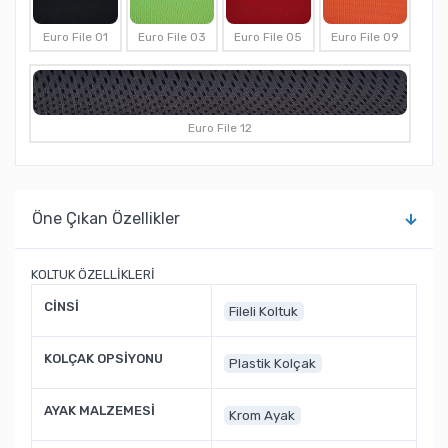
Euro File 01
Euro File 03
Euro File 05
Euro File 09
Euro File 12
Öne Çıkan Özellikler
KOLTUK ÖZELLİKLERİ
CİNSİ
Fileli Koltuk
KOLÇAK OPSİYONU
Plastik Kolçak
AYAK MALZEMESİ
Krom Ayak