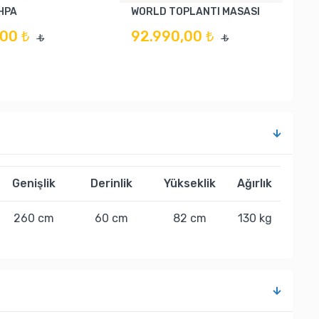
HPA
WORLD TOPLANTI MASASI
00 ₺
92.990,00 ₺
₺
₺
Genişlik
Derinlik
Yükseklik
Ağırlık
260 cm
60 cm
82 cm
130 kg