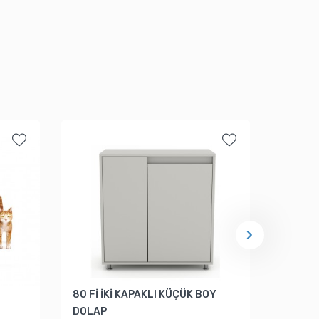
80 Fİ İKİ KAPAKLI KÜÇÜK BOY
MİLA 
DOLAP
39.5