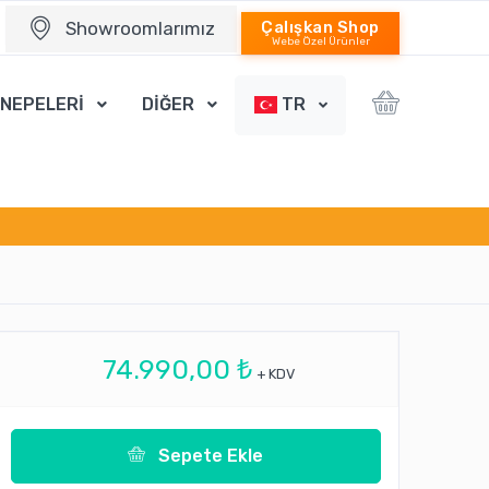
Showroomlarımız
Çalışkan Shop
Webe Özel Ürünler
ANEPELERİ
DİĞER
TR
74.990,00 ₺
+ KDV
Sepete Ekle