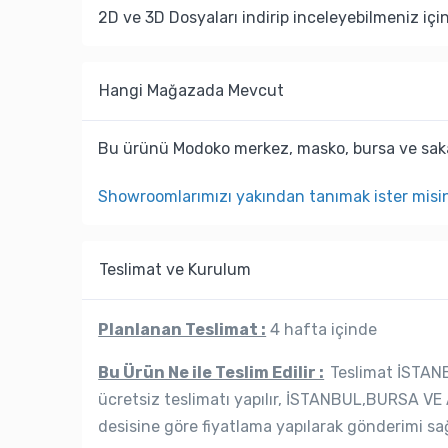
2D ve 3D Dosyaları indirip inceleyebilmeniz içi
Hangi Mağazada Mevcut
Bu ürünü Modoko merkez, masko, bursa ve saka
Showroomlarımızı yakından tanımak ister misi
Teslimat ve Kurulum
Planlanan Teslimat :
4 hafta içinde
Bu Ürün Ne ile Teslim Edilir :
Teslimat İSTANB
ücretsiz teslimatı yapılır, İSTANBUL,BURSA VE 
desisine göre fiyatlama yapılarak gönderimi sağ