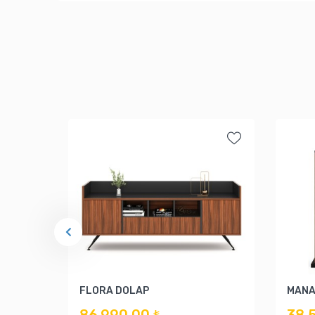
FLORA DOLAP
MANA
86.990,00 ₺
38.