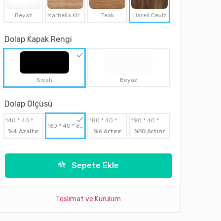
Beyaz
Marbella Kirazı
Teak
Hareli Ceviz
Dolap Kapak Rengi
Siyah
Beyaz
Dolap Ölçüsü
140 * 40 * 80(h)
180 * 40 * 80(h)
190 * 40 * 80(h)
160 * 40 * 80(h)
%4 Azaltır
%6 Artırır
%10 Artırır
Sepete Ekle
Teslimat ve Kurulum