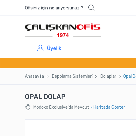
Ofisiniz için ne arıyorsunuz ?
En çok aranan ürünler
DEEP MİSAFİR KOLTUĞU AHŞAP AYAK
Üyelik
NOVALİNE KARE TOPLANTI MASASI
SENATÖR DOLAP
Anasayfa
Depolama Si̇stemleri̇
Dolaplar
Opal D
CITY TEKLİ KANEPE
OPAL DOLAP
Modoko Exclusive'da Mevcut
- Haritada Göster