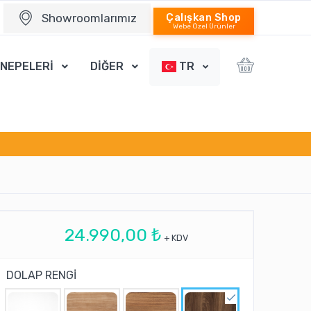
Showroomlarımız
Çalışkan Shop
Webe Özel Ürünler
ANEPELERİ
DİĞER
TR
24.990,00 ₺
+ KDV
DOLAP RENGİ