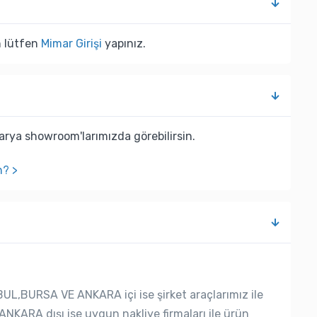
n lütfen
Mimar Girişi
yapınız.
rya showroom'larımızda görebilirsin.
n? >
UL,BURSA VE ANKARA içi ise şirket araçlarımız ile
ANKARA dışı ise uygun nakliye firmaları ile ürün