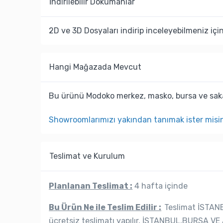
İndi̇ri̇lebi̇li̇r Dokümanlar
2D ve 3D Dosyaları indirip inceleyebilmeniz içi
Hangi Mağazada Mevcut
Bu ürünü Modoko merkez, masko, bursa ve saka
Showroomlarımızı yakından tanımak ister misi
Teslimat ve Kurulum
Planlanan Teslimat :
4 hafta içinde
Bu Ürün Ne ile Teslim Edilir :
Teslimat İSTANB
ücretsiz teslimatı yapılır, İSTANBUL,BURSA VE 