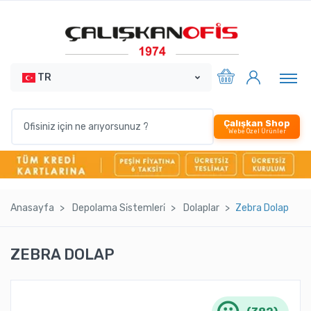
TR
Çalışkan Shop
Webe Özel Ürünler
Anasayfa
Depolama Si̇stemleri̇
Dolaplar
Zebra Dolap
ZEBRA DOLAP