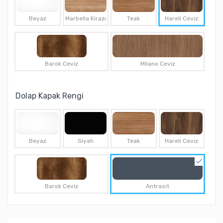
Beyaz
Marbella Kirazı
Teak
Hareli Ceviz
Barok Ceviz
Milano Ceviz
Dolap Kapak Rengi
Beyaz
Siyah
Teak
Hareli Ceviz
Barok Ceviz
Antrasit