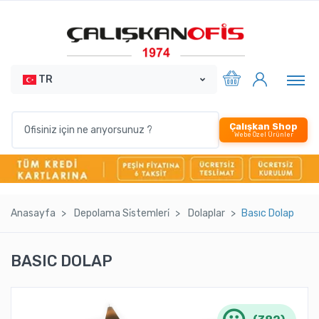
TR
Çalışkan Shop
Webe Özel Ürünler
Anasayfa
Depolama Si̇stemleri̇
Dolaplar
Basıc Dolap
BASIC DOLAP