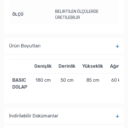
BELİRTİLEN ÖLÇÜLERDE
ÖLÇÜ
ÜRETİLEBİLİR
Ürün Boyutları
Genişlik
Derinlik
Yükseklik
Ağırlık
BASIC
180 cm
50 cm
85 cm
60 kg
DOLAP
İndi̇ri̇lebi̇li̇r Dokümanlar