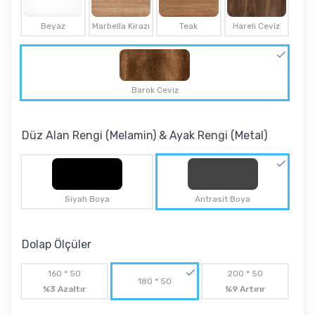
Beyaz
Marbella Kirazı
Teak
Hareli Ceviz
Barok Ceviz
Düz Alan Rengi (Melamin) & Ayak Rengi (Metal)
Siyah Boya
Antrasit Boya
Dolap Ölçüler
160 * 50
200 * 50
180 * 50
%3 Azaltır
%9 Artırır