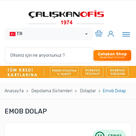
TR
Çalışkan Shop
Webe Özel Ürünler
Anasayfa
Depolama Si̇stemleri̇
Dolaplar
Emob Dolap
EMOB DOLAP