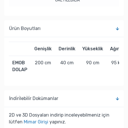
ÜRETİLEBİLİR
Ürün Boyutları
Genişlik
Derinlik
Yükseklik
Ağırlık
EMOB
200 cm
40 cm
90 cm
95 kg
DOLAP
İndi̇ri̇lebi̇li̇r Dokümanlar
2D ve 3D Dosyaları indirip inceleyebilmeniz için
lütfen
Mimar Girişi
yapınız.