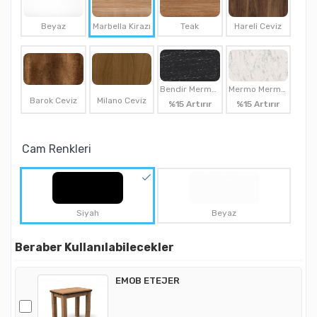
Beyaz
Marbella Kirazı
Teak
Hareli Ceviz
Bendir Mermer
Mermo Mermer
Barok Ceviz
Milano Ceviz
%15 Artırır
%15 Artırır
Cam Renkleri
Siyah
Beyaz
Beraber Kullanılabilecekler
EMOB ETEJER