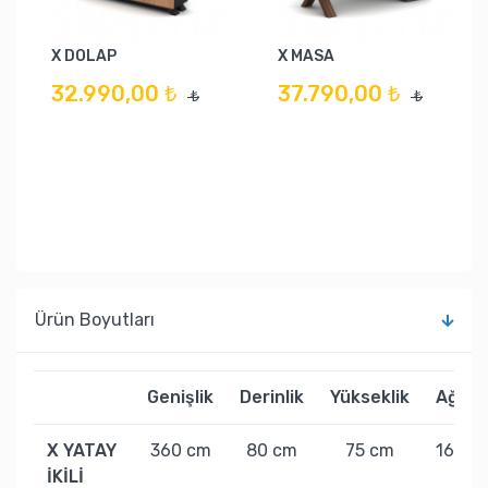
X DOLAP
X MASA
32.990,00 ₺
37.790,00 ₺
₺
₺
Ürün Boyutları
Genişlik
Derinlik
Yükseklik
Ağırlı
X YATAY
360 cm
80 cm
75 cm
169 k
İKİLİ