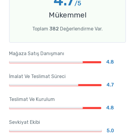
4.7
/5
Mükemmel
Toplam
382
Değerlendirme Var.
Mağaza Satış Danışmanı
4.8
İmalat Ve Teslimat Süreci
4.7
Teslimat Ve Kurulum
4.8
Sevkiyat Ekibi
5.0