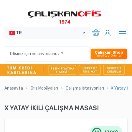
TR
Çalışkan Shop
Webe Özel Ürünler
Anasayfa
Ofi̇s Mobi̇lyaları
Çalışma İstasyonları
X Yatay İki̇
X YATAY İKİLİ ÇALIŞMA MASASI