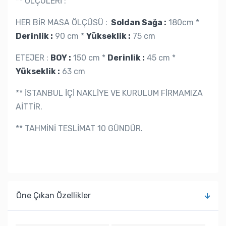
** ÖLÇÜLERİ :
HER BİR MASA ÖLÇÜSÜ :
Soldan Sağa :
180cm *
Derinlik :
90 cm *
Yükseklik :
75 cm
ETEJER :
BOY :
150 cm *
Derinlik :
45 cm *
Yükseklik :
63 cm
** İSTANBUL İÇİ NAKLİYE VE KURULUM FİRMAMIZA
AİTTİR.
** TAHMİNİ TESLİMAT 10 GÜNDÜR.
Öne Çıkan Özellikler