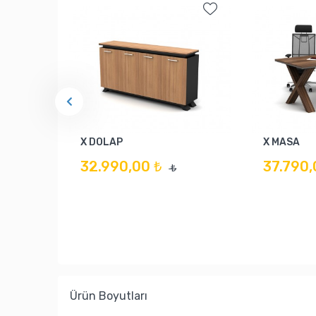
X DOLAP
X MASA
32.990,00 ₺
37.790,
₺
Ürün Boyutları