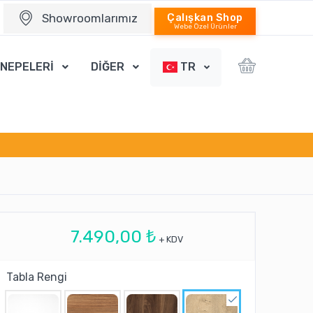
Showroomlarımız
Çalışkan Shop
Webe Özel Ürünler
ANEPELERİ
DİĞER
TR
7.490,00 ₺
+ KDV
Tabla Rengi