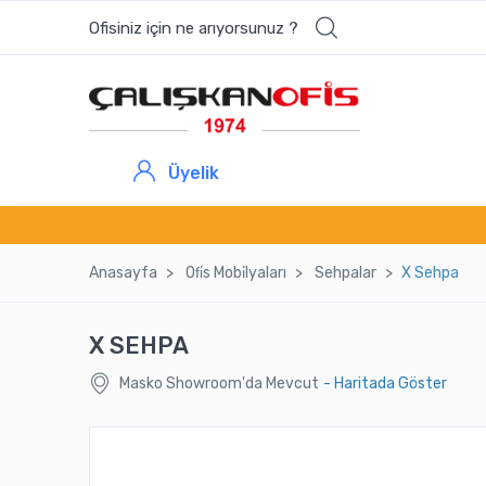
Ofisiniz için ne arıyorsunuz ?
Üyelik
Anasayfa
Ofi̇s Mobi̇lyaları
Sehpalar
X Sehpa
X SEHPA
Masko Showroom'da Mevcut
- Haritada Göster