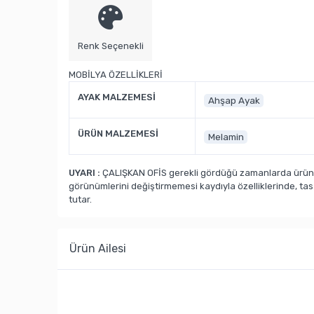
Renk Seçenekli
MOBİLYA ÖZELLİKLERİ
AYAK MALZEMESİ
Ahşap Ayak
ÜRÜN MALZEMESİ
Melamin
UYARI :
ÇALIŞKAN OFİS gerekli gördüğü zamanlarda ürün ka
görünümlerini değiştirmemesi kaydıyla özelliklerinde, ta
tutar.
Ürün Ailesi