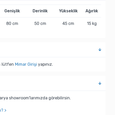
Genişlik
Derinlik
Yükseklik
Ağırlık
80 cm
50 cm
45 cm
15 kg
n lütfen
Mimar Girişi
yapınız.
rya showroom'larımızda görebilirsin.
n? >