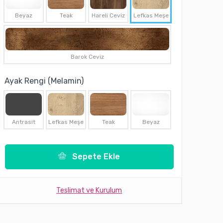
Beyaz
Teak
Hareli Ceviz
Lefkas Meşe
Barok Ceviz
Ayak Rengi (Melamin)
Antrasit
Lefkas Meşe
Teak
Beyaz
Sepete Ekle
Teslimat ve Kurulum