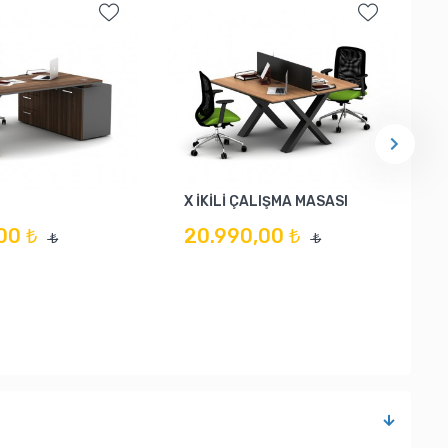
X İKİLİ ÇALIŞMA MASASI
00 ₺
20.990,00 ₺
₺
₺