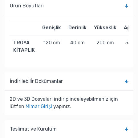
Ürün Boyutları
Genişlik
Derinlik
Yükseklik
Ağırlı
TROYA
120 cm
40 cm
200 cm
55 kg
KİTAPLIK
İndi̇ri̇lebi̇li̇r Dokümanlar
2D ve 3D Dosyaları indirip inceleyebilmeniz için
lütfen
Mimar Girişi
yapınız.
Teslimat ve Kurulum