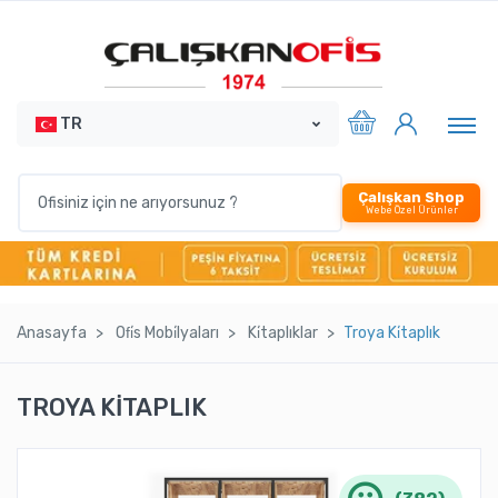
TR
Çalışkan Shop
Webe Özel Ürünler
Anasayfa
Ofi̇s Mobi̇lyaları
Ki̇taplıklar
Troya Ki̇taplık
TROYA KİTAPLIK