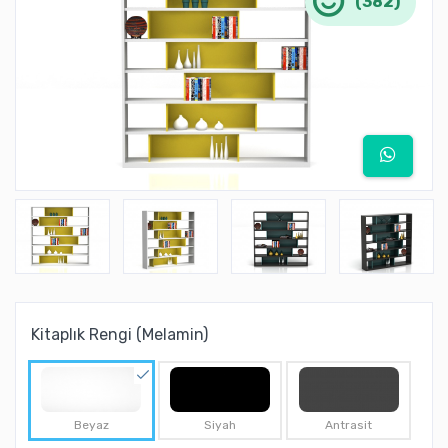
(382)
Kitaplık Rengi (Melamin)
Beyaz
Siyah
Antrasit