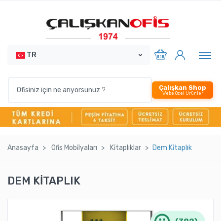
TR
Çalışkan Shop
Webe Özel Ürünler
Anasayfa
Ofi̇s Mobi̇lyaları
Ki̇taplıklar
Dem Ki̇taplık
DEM KİTAPLIK