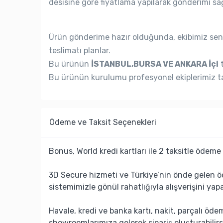
desisine göre fiyatlama yapılarak gönderimi sağ
Ürün gönderime hazır olduğunda, ekibimiz seni
teslimatı planlar.
Bu ürünün
İSTANBUL,BURSA VE ANKARA İçi
t
Bu ürünün kurulumu profesyonel ekiplerimiz ta
Ödeme ve Taksit Seçenekleri
Bonus, World kredi kartları ile 2 taksitle ödeme 
3D Secure hizmeti ve Türkiye’nin önde gelen ö
sistemimizle gönül rahatlığıyla alışverişini yapa
Havale, kredi ve banka kartı, nakit, parçalı öd
showroomlarımıza gelerek sipariş oluşturabilirs