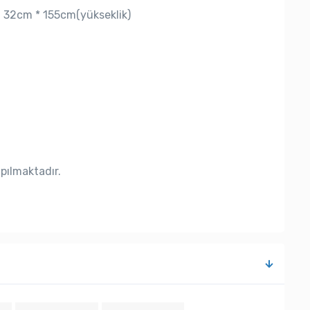
: 32cm * 155cm(yükseklik)
apılmaktadır.