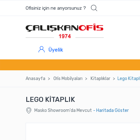
Ofisiniz için ne arıyorsunuz ?
Üyelik
Anasayfa
Ofi̇s Mobi̇lyaları
Ki̇taplıklar
Lego Ki̇tapl
LEGO KİTAPLIK
Masko Showroom'da Mevcut
- Haritada Göster