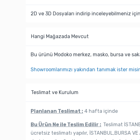
2D ve 3D Dosyaları indirip inceleyebilmeniz içi
Hangi Mağazada Mevcut
Bu ürünü Modoko merkez, masko, bursa ve saka
Showroomlarımızı yakından tanımak ister misi
Teslimat ve Kurulum
Planlanan Teslimat :
4 hafta içinde
Bu Ürün Ne ile Teslim Edilir :
Teslimat İSTANB
ücretsiz teslimatı yapılır, İSTANBUL,BURSA VE 