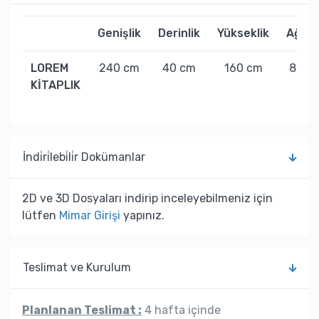
Genişlik
Derinlik
Yükseklik
Ağırlı
LOREM
240 cm
40 cm
160 cm
80 kg
KİTAPLIK
İndi̇ri̇lebi̇li̇r Dokümanlar
2D ve 3D Dosyaları indirip inceleyebilmeniz için
lütfen
Mimar Girişi
yapınız.
Teslimat ve Kurulum
Planlanan Teslimat :
4 hafta içinde