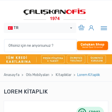
TR
Çalışkan Shop
Webe Özel Ürünler
Anasayfa
Ofi̇s Mobi̇lyaları
Ki̇taplıklar
Lorem Ki̇taplık
LOREM KİTAPLIK