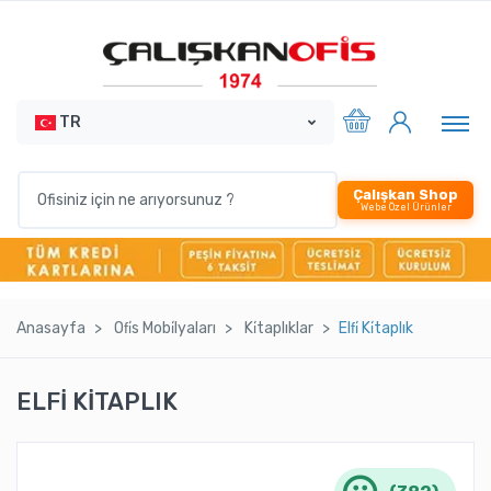
TR
Çalışkan Shop
Webe Özel Ürünler
Anasayfa
Ofi̇s Mobi̇lyaları
Ki̇taplıklar
Elfi̇ Ki̇taplık
ELFİ KİTAPLIK