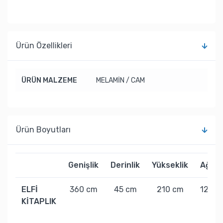
Ürün Özellikleri
ÜRÜN MALZEME
MELAMİN / CAM
Ürün Boyutları
Genişlik
Derinlik
Yükseklik
Ağırlı
ELFİ
360 cm
45 cm
210 cm
120 k
KİTAPLIK