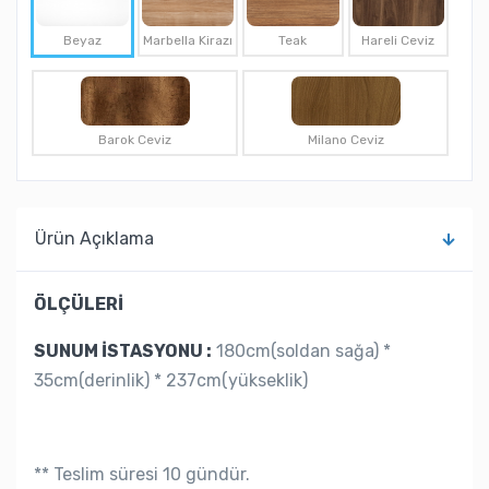
Beyaz
Marbella Kirazı
Teak
Hareli Ceviz
Barok Ceviz
Milano Ceviz
Ürün Açıklama
ÖLÇÜLERİ
SUNUM İSTASYONU :
180cm(soldan sağa) *
35cm(derinlik) * 237cm(yükseklik)
** Teslim süresi 10 gündür.