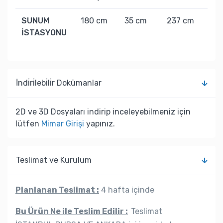
SUNUM
180 cm
35 cm
237 cm
70
İSTASYONU
İndi̇ri̇lebi̇li̇r Dokümanlar
2D ve 3D Dosyaları indirip inceleyebilmeniz için
lütfen
Mimar Girişi
yapınız.
Teslimat ve Kurulum
Planlanan Teslimat :
4 hafta içinde
Bu Ürün Ne ile Teslim Edilir :
Teslimat