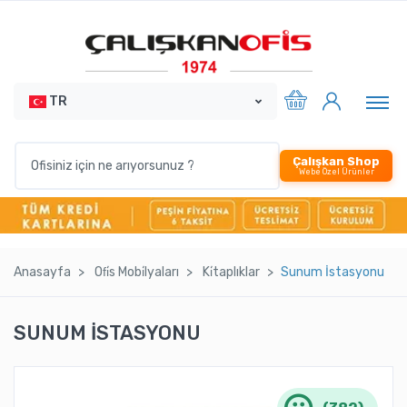
TR
Çalışkan Shop
Webe Özel Ürünler
Anasayfa
Ofi̇s Mobi̇lyaları
Ki̇taplıklar
Sunum İstasyonu
SUNUM İSTASYONU