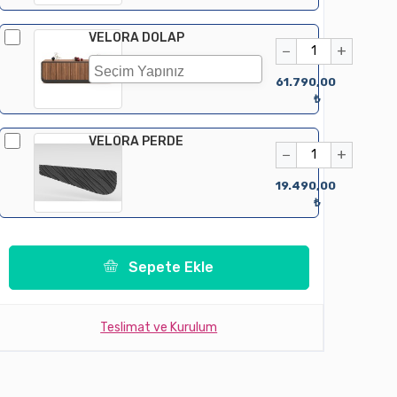
VELORA DOLAP
−
+
61.790,00
₺
VELORA PERDE
−
+
19.490,00
₺
Sepete Ekle
Teslimat ve Kurulum