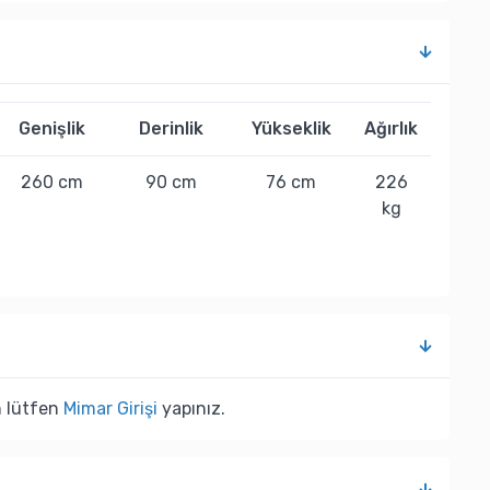
Genişlik
Derinlik
Yükseklik
Ağırlık
260 cm
90 cm
76 cm
226
kg
n lütfen
Mimar Girişi
yapınız.