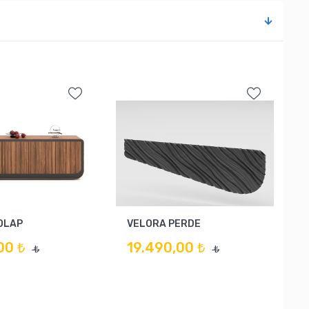
OLAP
VELORA PERDE
00 ₺
19.490,00 ₺
₺
₺