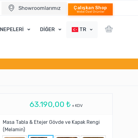
Showroomlarımız
Çalışkan Shop
Webe Özel Ürünler
ANEPELERİ
DİĞER
TR
63.190,00 ₺
+ KDV
Masa Tabla & Etejer Gövde ve Kapak Rengi
(Melamin)