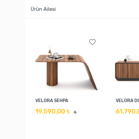
Ürün Ailesi
VELORA SEHPA
VELORA D
19.590,00 ₺
61.790,
₺