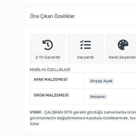
Öne Çıkan Özellikler
2 Yıl Garantili
Varyantlı
Renk Seçenekl
MOBİLYA ÖZELLİKLERİ
AYAK MALZEMESİ
Ahşap Ayak
ÜRÜN MALZEMESİ
Melamin
UYARI :
ÇALIŞKAN OFİS gerekli gördüğü zamanlarda ürün ka
görünümlerini değiştirmemesi kaydıyla özelliklerinde, ta
tutar.