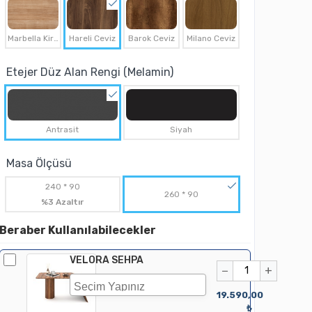
Marbella Kirazı
Hareli Ceviz
Barok Ceviz
Milano Ceviz
Etejer Düz Alan Rengi (Melamin)
Antrasit
Siyah
Masa Ölçüsü
240 * 90
260 * 90
%3 Azaltır
Beraber Kullanılabilecekler
VELORA SEHPA
−
+
19.590,00
₺