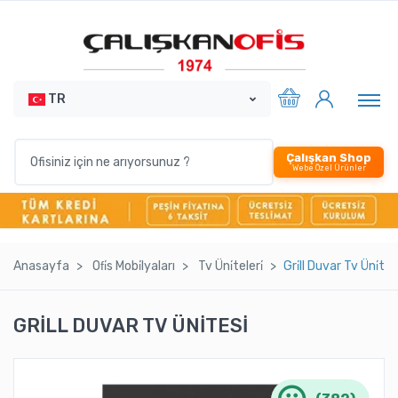
TR
Çalışkan Shop
Webe Özel Ürünler
Anasayfa
Ofi̇s Mobi̇lyaları
Tv Üni̇teleri̇
Gri̇ll Duvar Tv Üni̇tesi
GRİLL DUVAR TV ÜNİTESİ