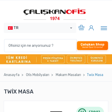
TR
Çalışkan Shop
Webe Özel Ürünler
Anasayfa
Ofi̇s Mobi̇lyaları
Makam Masaları
Twi̇x Masa
TWİX MASA