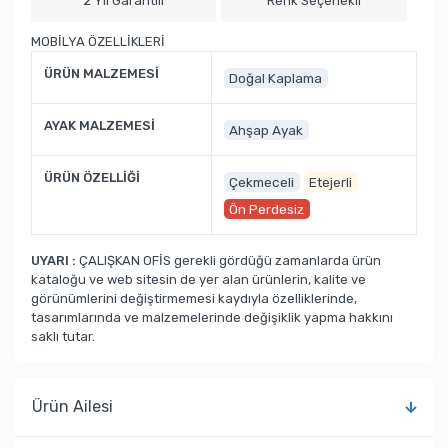
2 Yıl Garantili
Renk Seçenekli
MOBİLYA ÖZELLİKLERİ
ÜRÜN MALZEMESİ
Doğal Kaplama
AYAK MALZEMESİ
Ahşap Ayak
ÜRÜN ÖZELLİĞİ
Çekmeceli
Etejerli
Ön Perdesiz
UYARI :
ÇALIŞKAN OFİS gerekli gördüğü zamanlarda ürün
kataloğu ve web sitesin de yer alan ürünlerin, kalite ve
görünümlerini değiştirmemesi kaydıyla özelliklerinde,
tasarımlarında ve malzemelerinde değişiklik yapma hakkını
saklı tutar.
Ürün Ailesi