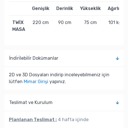
Genişlik
Derinlik
Yükseklik
Ağırlık
TWİX
220 cm
90 cm
75 cm
101 kg
MASA
İndi̇ri̇lebi̇li̇r Dokümanlar
2D ve 3D Dosyaları indirip inceleyebilmeniz için
lütfen
Mimar Girişi
yapınız.
Teslimat ve Kurulum
Planlanan Teslimat :
4 hafta içinde