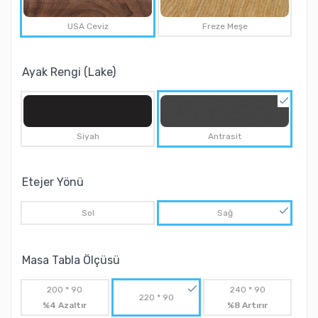
USA Ceviz
Freze Meşe
Ayak Rengi (Lake)
Siyah
Antrasit
Etejer Yönü
Sol
Sağ
Masa Tabla Ölçüsü
200 * 90
240 * 90
220 * 90
%4 Azaltır
%8 Artırır