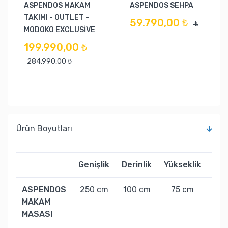
ASPENDOS MAKAM
ASPENDOS SEHPA
TAKIMI - OUTLET -
59.790,00 ₺
₺
MODOKO EXCLUSİVE
199.990,00 ₺
284.990,00 ₺
Ürün Boyutları
Genişlik
Derinlik
Yükseklik
Ağır
ASPENDOS
250 cm
100 cm
75 cm
190
MAKAM
MASASI